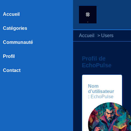
Accueil
Catégories
Accueil
>
Users
Communauté
Profil
Profil de
EchoPulse
Contact
Nom
d'utilisateur
:
EchoPulse