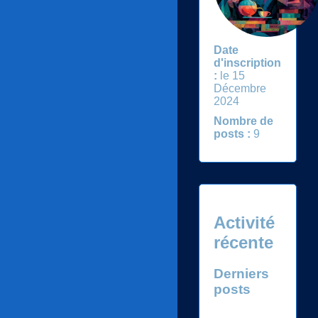
Date
d'inscription
:
le 15
Décembre
2024
Nombre de
posts :
9
Activité
récente
Derniers
posts