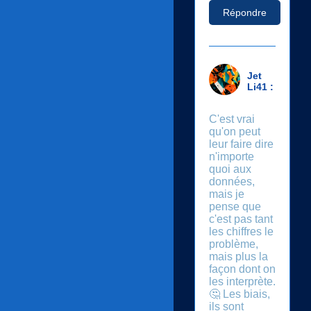
Répondre
Jet
Li41 :
C'est vrai
qu'on peut
leur faire dire
n'importe
quoi aux
données,
mais je
pense que
c'est pas tant
les chiffres le
problème,
mais plus la
façon dont on
les interprète.
🤔 Les biais,
ils sont