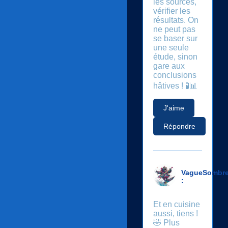
les sources,
vérifier les
résultats. On
ne peut pas
se baser sur
une seule
étude, sinon
gare aux
conclusions
hâtives ! 🧪📊
J'aime
Répondre
VagueSombr
:
Et en cuisine
aussi, tiens !
🤣 Plus