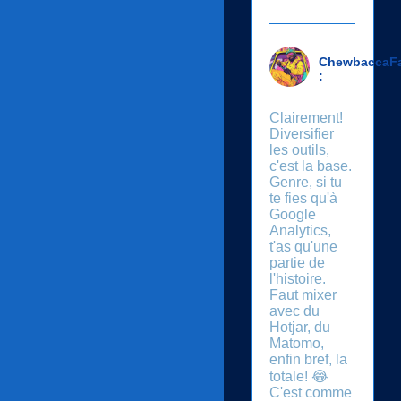
ChewbaccaF
:
Clairement!
Diversifier
les outils,
c'est la base.
Genre, si tu
te fies qu'à
Google
Analytics,
t'as qu'une
partie de
l'histoire.
Faut mixer
avec du
Hotjar, du
Matomo,
enfin bref, la
totale! 😂
C'est comme