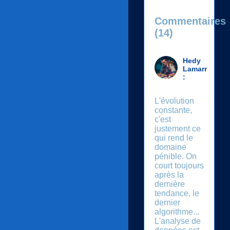
Commentaires
(14)
Hedy
Lamarr
:
L'évolution
constante,
c'est
justement ce
qui rend le
domaine
pénible. On
court toujours
après la
dernière
tendance, le
dernier
algorithme...
L'analyse de