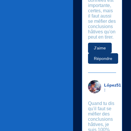
données est
importante,
certes, mais
il faut aussi
se méfier des
conclusions
hâtives qu'on
peut en tirer.
J'aime
Répondre
López51
:
Quand tu dis
qu'il faut se
méfier des
conclusions
hâtives, je
suis 100%