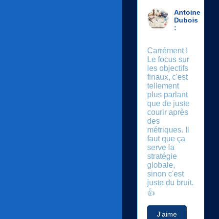
Antoine
Dubois
:
Carrément !
Le focus sur
les objectifs
finaux, c'est
tellement
plus parlant
que de juste
courir après
des
métriques. Il
faut que ça
serve la
stratégie
globale,
sinon c'est
juste du bruit.
👍
J'aime