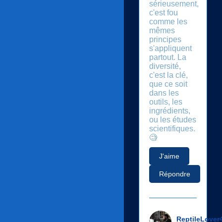
sérieusement,
c'est fou
comme les
mêmes
principes
s'appliquent
partout. La
diversité,
c'est la clé,
que ce soit
dans les
outils, les
ingrédients,
ou les études
scientifiques.
🧐
J'aime
Répondre
ReptileLover