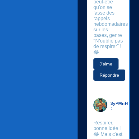
peut-être
qu'on se
fasse des
rappels
hebdomadaires
sur les
bases, genre
"N'oublie pas
de respirer" !
😂
J'aime
Répondre
3yPMnH
:
Respirer,
bonne idée !
😂 Mais c'est