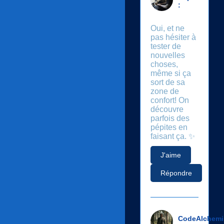
:
Oui, et ne
pas hésiter à
tester de
nouvelles
choses,
même si ça
sort de sa
zone de
confort! On
découvre
parfois des
pépites en
faisant ça. ✨
J'aime
Répondre
CodeAlchemi