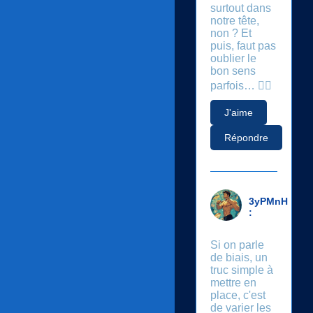
surtout dans
notre tête,
non ? Et
puis, faut pas
oublier le
bon sens
parfois… 🤷‍♂️
J'aime
Répondre
3yPMnH
:
Si on parle
de biais, un
truc simple à
mettre en
place, c'est
de varier les