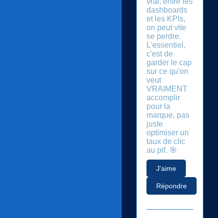
vrai, entre les
dashboards
et les KPIs,
on peut vite
se perdre.
L'essentiel,
c'est de
garder le cap
sur ce qu'on
veut
VRAIMENT
accomplir
pour la
marque, pas
juste
optimiser un
taux de clic
au pif. 🎯
J'aime
Répondre