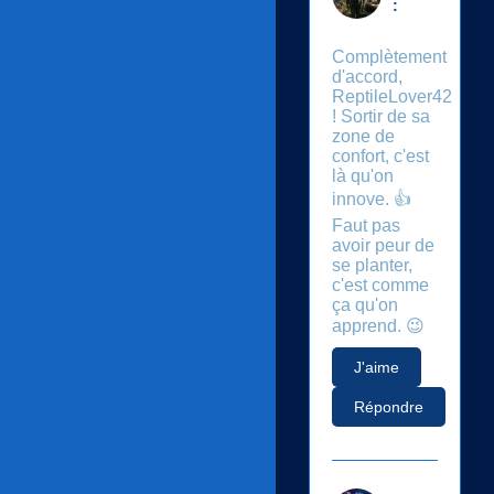
:
Complètement
d'accord,
ReptileLover42
! Sortir de sa
zone de
confort, c'est
là qu'on
innove. 👍
Faut pas
avoir peur de
se planter,
c'est comme
ça qu'on
apprend. 😉
J'aime
Répondre