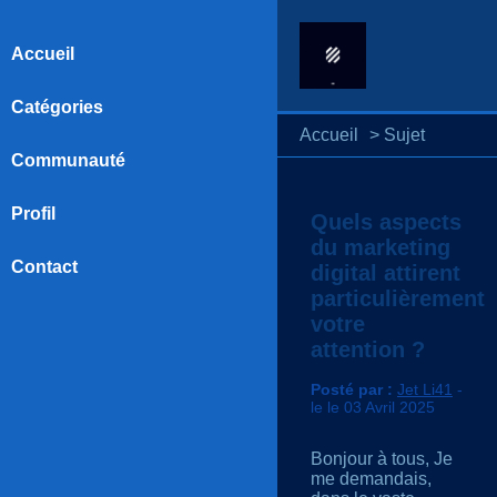
Accueil
Catégories
Accueil
>
Sujet
Communauté
Profil
Quels aspects
du marketing
Contact
digital attirent
particulièrement
votre
attention ?
Posté par :
Jet Li41
-
le le 03 Avril 2025
Bonjour à tous, Je
me demandais,