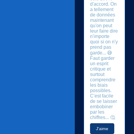
d'accord. On
a tellement
de données
maintenant
qu'on peut
leur faire dire
n'importe
quoi si on n'y
prend pas
garde... 😅
Faut garder
un esprit
critique et
surtout
comprendre
les biais
possibles.
C'est facile
de se laisser
embobiner
par les
chiffres... 🤔
J'aime