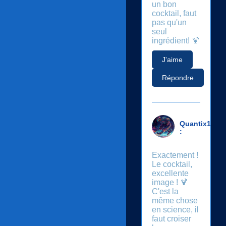
un bon
cocktail, faut
pas qu'un
seul
ingrédient! 🍹
J'aime
Répondre
Quantix1
:
Exactement !
Le cocktail,
excellente
image ! 🍹
C'est la
même chose
en science, il
faut croiser