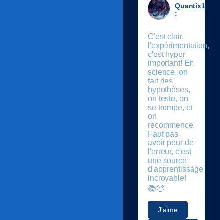
Quantix1
:
C'est clair,
l'expérimentation,
c'est hyper
important! En
science, on
fait des
hypothèses,
on teste, on
se trompe, et
on
recommence.
Faut pas
avoir peur de
l'erreur, c'est
une source
d'apprentissage
incroyable!
📚🧐
J'aime