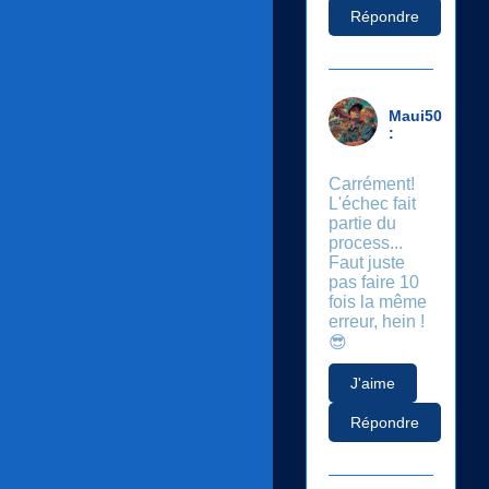
Répondre
Maui50
:
Carrément!
L'échec fait
partie du
process...
Faut juste
pas faire 10
fois la même
erreur, hein !
😎
J'aime
Répondre