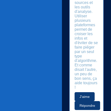
sources et
les outils
d'analyse.
Utiliser
plusieurs
plateformes
permet de
croiser les
infos et
d'éviter de se
faire piéger
par un seul
type
d'algorithme.
Et comme
disait l'autre,
un peu de
bon sens, ça
aide toujours
!
J'aime
Répondre