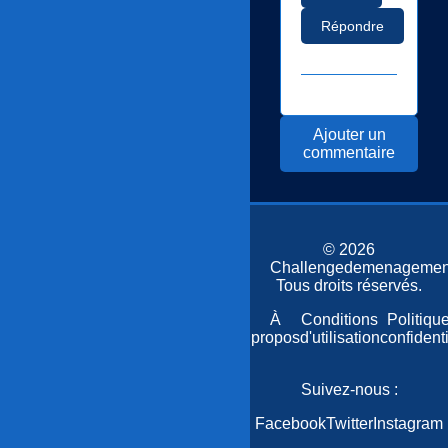
Répondre
Ajouter un
commentaire
© 2026
Challengedemenagemen
Tous droits réservés.
Accueil
Plan
À
Conditions
Politiqu
du
propos
d'utilisation
confidenti
site
Suivez-nous :
Facebook
Twitter
Instagram