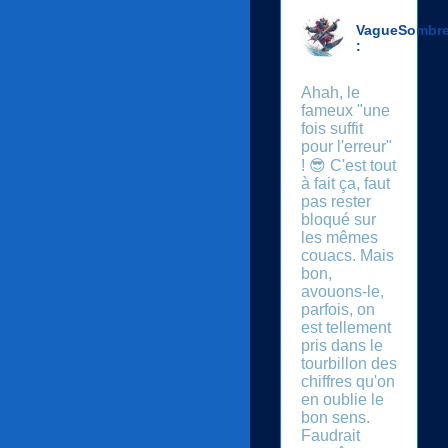
VagueSombr
:
Ahah, le
fameux "une
fois suffit
pour l'erreur"
! 😎 C'est tout
à fait ça, faut
pas rester
bloqué sur
les mêmes
couacs. Mais
bon,
avouons-le,
parfois, on
est tellement
pris dans le
tourbillon des
chiffres qu'on
en oublie le
bon sens.
Faudrait