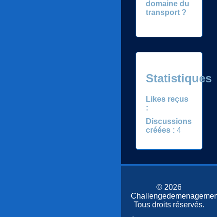
domaine du
transport ?
Statistiques
Likes reçus
:
Discussions
créées :
4
© 2026
Challengedemenagemen
Tous droits réservés.