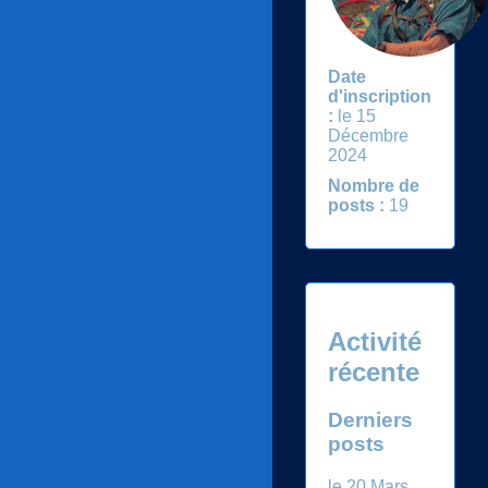
Date
d'inscription
:
le 15
Décembre
2024
Nombre de
posts :
19
Activité
récente
Derniers
posts
le 20 Mars