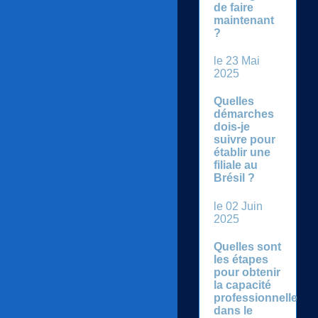
de faire
maintenant
?
le 23 Mai
2025
Quelles
démarches
dois-je
suivre pour
établir une
filiale au
Brésil ?
le 02 Juin
2025
Quelles sont
les étapes
pour obtenir
la capacité
professionnelle
dans le