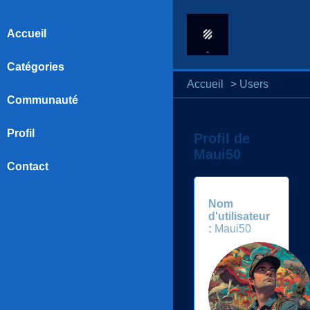
Accueil
Catégories
Accueil
>
Users
Communauté
Profil
Profil de
Maui50
Contact
Nom
d'utilisateur
:
Maui50